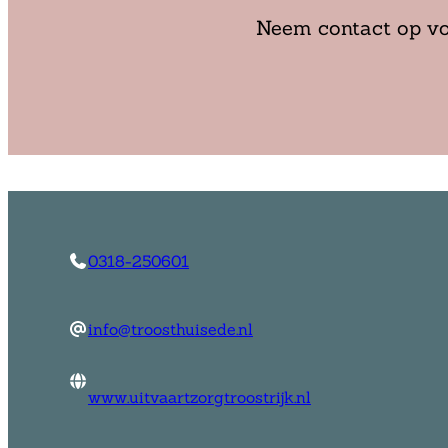
Neem contact op vo
0318-250601
info@troosthuisede.nl
www.uitvaartzorgtroostrijk.nl