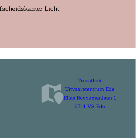
fscheidskamer Licht
Troosthuis
Uitvaartcentrum Ede
Elias Beeckmanlaan 1
6711 VS Ede