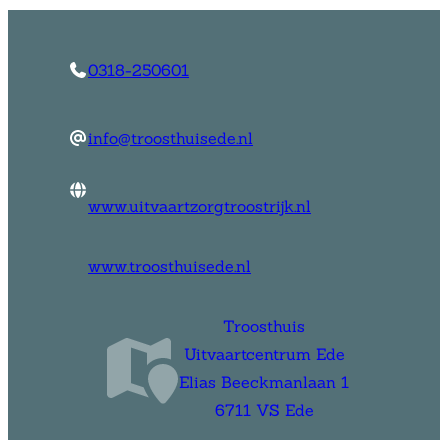
0318-250601
info@troosthuisede.nl
www.uitvaartzorgtroostrijk.nl
www.troosthuisede.nl
Troosthuis
Uitvaartcentrum Ede
Elias Beeckmanlaan 1
6711 VS Ede