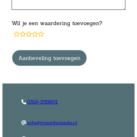
Wil je een waardering toevoegen?
w
a
a
r
d
e
r
i
0318-250601
n
g
info@troosthuisede.nl
v