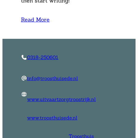
then start writing!
Read More
0318-250601
info@troosthuisede.nl
www.uitvaartzorgtroostrijk.nl
www.troosthuisede.nl
Troosthuis